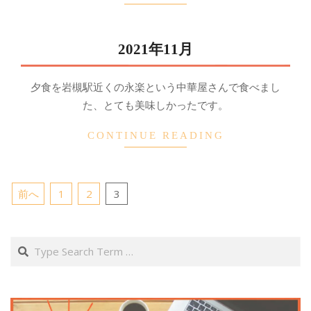
2021年11月
2022-
夕食を岩槻駅近くの永楽という中華屋さんで食べまし
02-
た、とても美味しかったです。
12
CONTINUE READING
投
前へ
1
2
3
稿
の
Search
ペ
ー
ジ
送